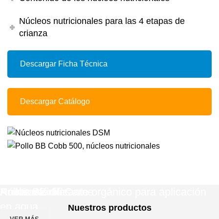
Núcleos nutricionales para las 4 etapas de
crianza
Descargar Ficha Técnica
Descargar Catálogo
Pollos BB de Carne
Huevos fértiles
Núcleos
Acik®: Acidificante orgánico para aplicación
Promune
en agua
Nuestros productos