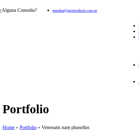
¿Alguna Consulta?
amolina@agriproducts.com.pe
Portfolio
Home
»
Portfolio
»
Venenatis nam phasellus