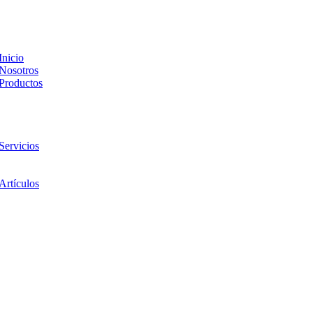
Inicio
Nosotros
Productos
Pollos BB de Carne Cobb 500® con el mejor plan vacunal del 
Núcleos nutricionales dsm-firmenich
Medicamentos veterinarios
Acikobra® en polvo
Servicios
Servicio de Incubación
Asesoría Técnicas
Artículos