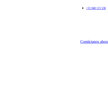
+51 940 115 536
mercado
Contáctanos ahor